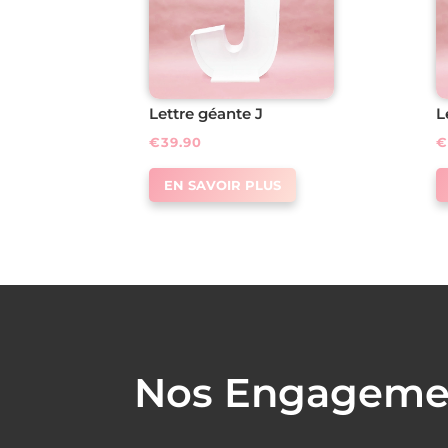
Lettre géante J
L
€
39.90
EN SAVOIR PLUS
Nos Engagement