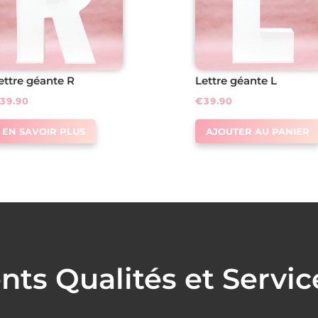
ettre géante R
Lettre géante L
€
39.90
€
39.90
EN SAVOIR PLUS
AJOUTER AU PANIER
s Qualités et Servic