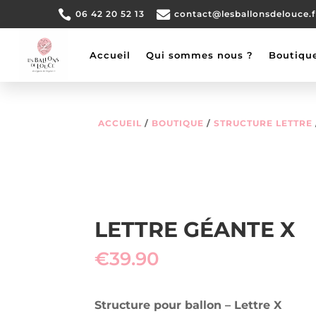


06 42 20 52 13
contact@lesballonsdelouce.f
Accueil
Qui sommes nous ?
Boutiqu
ACCUEIL
BOUTIQUE
STRUCTURE LETTRE
LETTRE GÉANTE X
€
39.90
Structure pour ballon
– Lettre X