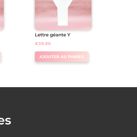
Lettre géante Y
€
39.90
AJOUTER AU PANIER
es