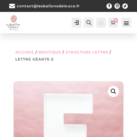

contact@lesballonsdelouce.fr
0
Compte
Chercher
Panier
€
0.00
Wis
hlis
t
ACCUEIL
BOUTIQUE
STRUCTURE LETTRE
LETTRE GÉANTE E